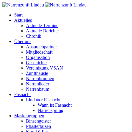
Start
Aktuelles
Aktuelle Termine
Aktuelle Berichte
Chronik
Über uns
Ansprechpartner
Mitgliedschaft
Organisation
Geschichte
Vereinigung VSAN
Zunfthäusle
Narrenbrunnen
Narrenlieder
Narrenbaum
Fasnacht
Lindauer Fasnacht
Wann ist Fasnacht
Narrensprung
Maskengruppen
Binsengeister
Pflasterbuzen
Kornköffler