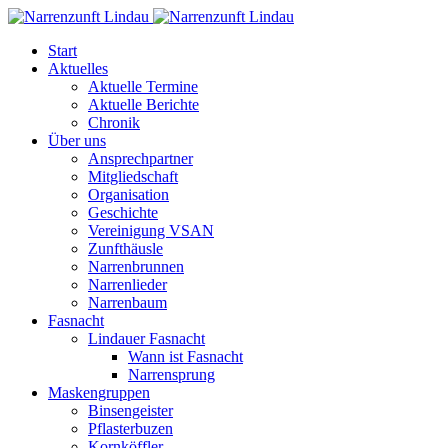
Start
Aktuelles
Aktuelle Termine
Aktuelle Berichte
Chronik
Über uns
Ansprechpartner
Mitgliedschaft
Organisation
Geschichte
Vereinigung VSAN
Zunfthäusle
Narrenbrunnen
Narrenlieder
Narrenbaum
Fasnacht
Lindauer Fasnacht
Wann ist Fasnacht
Narrensprung
Maskengruppen
Binsengeister
Pflasterbuzen
Kornköffler